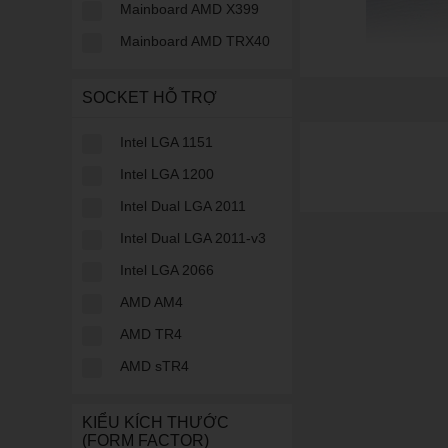
Mainboard AMD X399
Mainboard AMD TRX40
SOCKET HỖ TRỢ
Điện thoại phổ th
Intel LGA 1151
Điện thoại phổ thông 
Intel LGA 1200
gọn với hệ thống phí
mạng xã hội.
Intel Dual LGA 2011
Điện thoại chơi g
Intel Dual LGA 2011-v3
Intel LGA 2066
Điện thoại chơi game
khủng cùng hệ thống 
AMD AM4
game hiệu quả hơn nh
AMD TR4
AMD sTR4
KIỂU KÍCH THƯỚC
(FORM FACTOR)