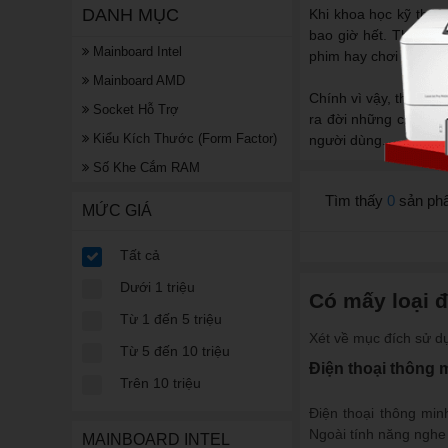
DANH MỤC
Khi khoa học kỹ thuật
bao giờ hết. Thật vậy
Mainboard Intel
phim hay chơi game vớ
Mainboard AMD
Chính vì vậy, thị trư
Socket Hỗ Trợ
ra đời những chiếc đ
Kiểu Kích Thước (Form Factor)
người dùng.
Số Khe Cắm RAM
Tìm thấy
0
sản ph
MỨC GIÁ
Tất cả
Dưới 1 triệu
Có mấy loại đ
Từ 1 đến 5 triệu
Xét về mục đích sử dụn
Từ 5 đến 10 triệu
Điện thoại thông 
Trên 10 triệu
Điện thoại thông min
Ngoài tính năng nghe 
MAINBOARD INTEL