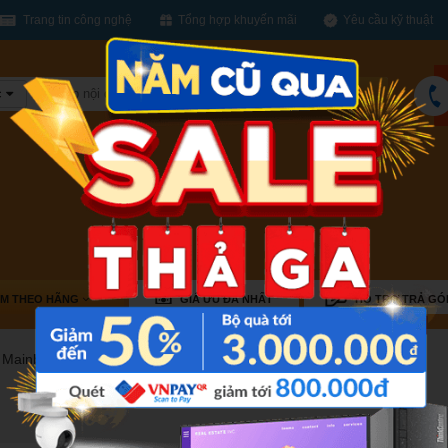
Trang tin công nghệ
Tổng hợp khuyến mãi
Yêu cầu kỹ thuật
c
Tìm
kiếm
ÌM THEO HÃNG
GIÁ ƯU ĐÃ NHẤT
HỖ TRỢ TRẢ GÓ
Mainboard AMD X370