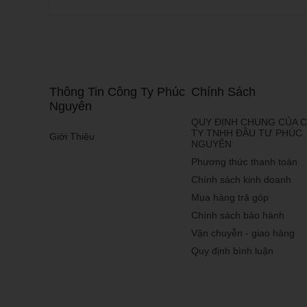
- Được trang bị nhiề
-
Hỗ trợ tốt cho việc l
-
Không chỉ là thiết 
-
Dễ dàng kết nối với
Thông Tin Công Ty Phúc
Chính Sách
Nguyên
-
Khả năng lưu giữ n
QUY ĐỊNH CHUNG CỦA 
Phân loại điệ
TY TNHH ĐẦU TƯ PHÚC
Giới Thiệu
NGUYÊN
Dựa vào giá bán, ta c
Phương thức thanh toán
Điện thoại giá rẻ
Chính sách kinh doanh
Mua hàng trả góp
- Thông tin chung
: L
Chính sách bảo hành
Vận chuyễn - giao hàng
- Đặc điểm
: Cấu hì
6xxx), có thể được p
Quy định bình luận
- Thương hiệu tiêu bi