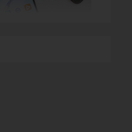
ính. Do đó mẫu điện thoại này sở hữu thiết kế vô cùng nhỏ
 ngày nay cũng được trang bị khả năng kết nối mạng, lên
ệc chơi game như tần số quét màn hình lớn, cấu hình máy
c hãng trang bị thêm các phụ kiện hỗ trợ quá trình chơi