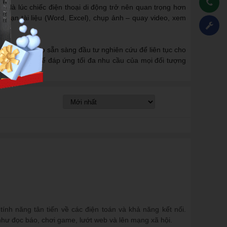
ng là lúc chiếc điện thoại di động trở nên quan trọng hơn
l, soạn tài liệu (Word, Excel), chụp ảnh – quay video, xem
hà sản xuất. Họ sẵn sàng đầu tư nghiên cứu để liên tục cho
 đến cao cấp để đáp ứng tối đa nhu cầu của mọi đối tượng
ính năng tân tiến về các điện toán và khả năng kết nối.
 như đọc báo, chơi game, lướt web và lên mạng xã hội.