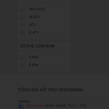
Micro ATX
M-ATX
ATX
E-ATX
SỐ KHE CẮM RAM
4 Khe
8 Khe
Điện thoại chụp ả
Tương tự điện thoại 
TỔNG ĐÀI HỖ TRỢ 0932294686
ngày nay đều được tr
một chiếc điện thoại 
Hotline
Tại sao nên 
(8h00- 20h30, Thứ 2 - CN)
0932.294.686