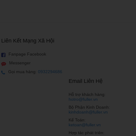
Liên Kết Mạng Xã Hội
Fanpage Facebook
Messenger
Gọi mua hàng:
0932294686
Email Liên Hệ
người dùng có điều kiện tài chính hạn chế.
Hỗ trợ khách hàng:
hotro@fuller.vn
ngày (RAM 2 – 3 GB, chip Qualcomm 4xx hoặc Mediatek
Bộ Phận Kinh Doanh:
mang lại trải nghiệm cầm nắm dễ chịu…
kinhdoanh@fuller.vn
Kế Toán:
ketoan@fuller.vn
Hợp tác phát triên: