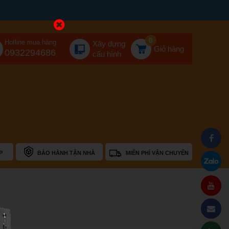
0
Hotline mua hàng
Xây dựng
Giỏ hàng
0932294686
cấu hình
P
BẢO HÀNH TẬN NHÀ
MIỄN PHÍ VẬN CHUYỂN