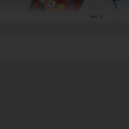
Xem thêm
ông
là những mẫu điện thoại tập trung vào các chức năng nghe – gọi là ch
m bấm lớn và viên pin sử dụng lâu ngày. Một số hiện thoại phổ thông
ame
 là một điện thoại thông minh nhưng được thiết kế tối ưu hơn cho vi
tản nhiệt được nâng cấp. Ngoài ra, điện thoại chơi game thường đượ
ư tản nhiệt, tay cầm chơi game.