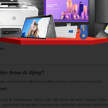
 liên tục được cải tiến và công nghệ phát triển không ngừng thì đó cũ
, chúng ta có thể làm được rất nhiều việc: gọi điện, nhắn tin, gửi mai
i thiết bị có kích thước chỉ bằng một bàn tay.
ờng di động luôn chứng kiến sự cạnh tranh vô cùng khốc liệt giữa các n
iện thoại mới nhất chất lượng, từ giá rẻ, tầm trung, cận cao cấp cho
ẩm
iện thoại di động?
g, và thiết kế thì điện thoại di động sẽ được chia làm 4 loại chính:
minh
h hay là smartphone, những mẫu điện thoại này được trang bị nhiều t
– gọi cơ bản thì loại điện thoại này còn nhiều tính năng hiện đại khác