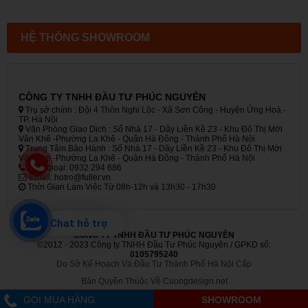
HỆ THỐNG SHOWROOM
CÔNG TY TNHH ĐẦU TƯ PHÚC NGUYÊN
Trụ sở chính : Đội 4 Thôn Nghi Lộc - Xã Sơn Công - Huyện Ứng Hoà -
TP. Hà Nội
Văn Phòng Giao Dịch : Số Nhà 17 - Dãy Liền Kề 23 - Khu Đô Thị Mới
Văn Khê -Phường La Khê - Quận Hà Đông - Thành Phố Hà Nội
Trung Tâm Bảo Hành : Số Nhà 17 - Dãy Liền Kề 23 - Khu Đô Thị Mới
Văn Khê -Phường La Khê - Quận Hà Đông - Thành Phố Hà Nội
Điện thoại: 0932 294 686
Email: hotro@fuller.vn
Thời Gian Làm Việc Từ 08h-12h và 13h30 - 17h30
Chat hỗ trợ
CÔNG TY TNHH ĐẦU TƯ PHÚC NGUYÊN
©2012 - 2023 Công ty TNHH Đầu Tư Phúc Nguyên / GPKD số:
0105795240
Do Sở Kế Hoạch Và Đầu Tư Thành Phố Hà Nội Cấp
Bản Quyền Thuộc Về Cuongdesign.net
1
GỌI MUA HÀNG
SHOWROOM