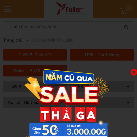
0
Trang chủ
Bộ Phát Wifi TP-LINK
Thiết Bị Phát Wifi
USB - Card Mạng
Switch - Bộ Chia Mạng
Thiết Bị Phát Wifi
USB - Card Mạng
Switch - Bộ Chia Mạng
Sắp xếp