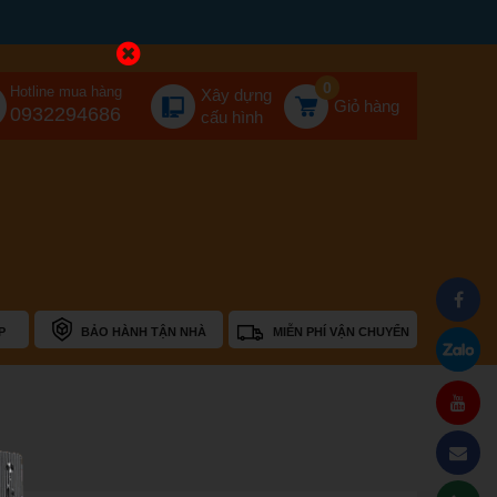
0
Hotline mua hàng
Xây dựng
Giỏ hàng
0932294686
cấu hình
P
BẢO HÀNH TẬN NHÀ
MIỄN PHÍ VẬN CHUYỂN