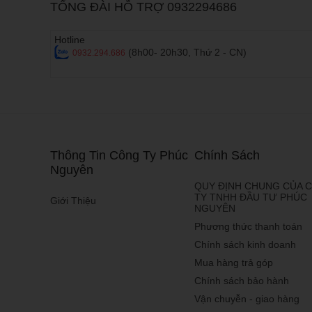
TỔNG ĐÀI HỖ TRỢ 0932294686
- Được trang bị nhiề
Hotline
-
Hỗ trợ tốt cho việc l
(8h00- 20h30, Thứ 2 - CN)
0932.294.686
-
Không chỉ là thiết 
-
Dễ dàng kết nối với
-
Khả năng lưu giữ n
Phân loại điệ
Thông Tin Công Ty Phúc
Chính Sách
Dựa vào giá bán, ta c
Nguyên
Điện thoại giá rẻ
QUY ĐỊNH CHUNG CỦA 
TY TNHH ĐẦU TƯ PHÚC
Giới Thiệu
NGUYÊN
- Thông tin chung
: L
Phương thức thanh toán
- Đặc điểm
: Cấu hì
Chính sách kinh doanh
6xxx), có thể được p
Mua hàng trả góp
- Thương hiệu tiêu bi
Chính sách bảo hành
Vận chuyễn - giao hàng