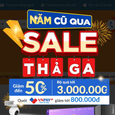
Trang tin công nghệ
Tổng hợp khuyến mãi
Yêu cầu kỹ thuật
c
Tìm
kiếm
ÌM THEO HÃNG
GIÁ ƯU ĐÃ NHẤT
HỖ TRỢ TRẢ GÓ