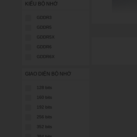
KIỂU BỘ NHỚ
GDDR3
GDDR5
Điện thoại phổ th
GDDR5X
GDDR6
Điện thoại phổ thông 
gọn với hệ thống phí
GDDR6X
mạng xã hội.
Điện thoại chơi g
GIAO DIỆN BỘ NHỚ
Điện thoại chơi game
128 bits
khủng cùng hệ thống 
160 bits
game hiệu quả hơn nh
192 bits
256 bits
352 bits
384 bits