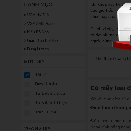
DANH MỤC
Khi khoa học kỹ thuật
bao giờ hết. Thật vậy
VGA NVIDIA
phim hay chơi game vớ
VGA AMD Radeon
Chính vì vậy, thị trư
Kiểu Bộ Nhớ
ra đời những chiếc đ
Giao Diện Bộ Nhớ
người dùng.
Dung Lượng
Tìm thấy
0
sản ph
MỨC GIÁ
Tất cả
Dưới 1 triệu
Có mấy loại đ
Từ 1 đến 5 triệu
Xét về mục đích sử dụn
Từ 5 đến 10 triệu
Điện thoại thông 
Trên 10 triệu
Điện thoại thông min
Ngoài tính năng nghe 
VGA NVIDIA