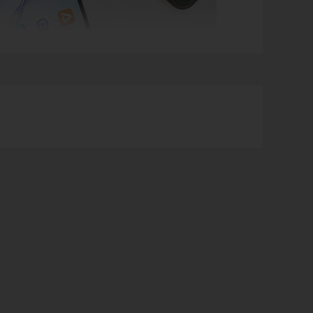
ính. Do đó mẫu điện thoại này sở hữu thiết kế vô cùng nhỏ
 ngày nay cũng được trang bị khả năng kết nối mạng, lên
ệc chơi game như tần số quét màn hình lớn, cấu hình máy
c hãng trang bị thêm các phụ kiện hỗ trợ quá trình chơi