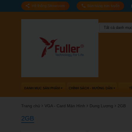
Hệ thống Showroom
Bán hàng trực tuyến
Tất cả danh mụ
DANH MỤC SẢN PHẨM
CHÍNH SÁCH - HƯỚNG DẪN
T
Trang chủ
VGA - Card Màn Hình
Dung Lượng
2GB
2GB