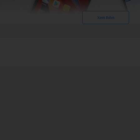
Xem thêm
ông
là những mẫu điện thoại tập trung vào các chức năng nghe – gọi là ch
m bấm lớn và viên pin sử dụng lâu ngày. Một số hiện thoại phổ thông
ame
 là một điện thoại thông minh nhưng được thiết kế tối ưu hơn cho vi
tản nhiệt được nâng cấp. Ngoài ra, điện thoại chơi game thường đượ
ư tản nhiệt, tay cầm chơi game.