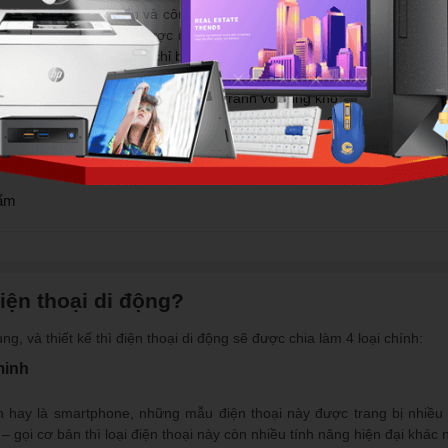
 liên tục được cải tiến và công nghệ phát triển không ngừng thì đó cũ
, chúng ta có thể làm được rất nhiều việc: gọi điện, nhắn tin, gửi mai
i thiết bị có kích thước chỉ bằng một bàn tay.
ờng di động luôn chứng kiến sự cạnh tranh vô cùng khốc liệt giữa các n
iện thoại mới nhất chất lượng, từ giá rẻ, tầm trung, cận cao cấp cho
ẩm
iện thoại di động?
g, và thiết kế thì điện thoại di động sẽ được chia làm 4 loại chính:
minh
h hay là smartphone, những mẫu điện thoại này được trang bị nhiều t
– gọi cơ bản thì loại điện thoại này còn nhiều tính năng hiện đại khác