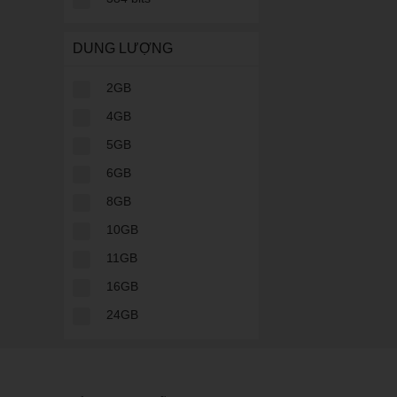
DUNG LƯỢNG
2GB
4GB
5GB
6GB
8GB
10GB
11GB
Điện thoại chụp ả
16GB
24GB
Tương tự điện thoại 
ngày nay đều được tr
một chiếc điện thoại 
Tại sao nên 