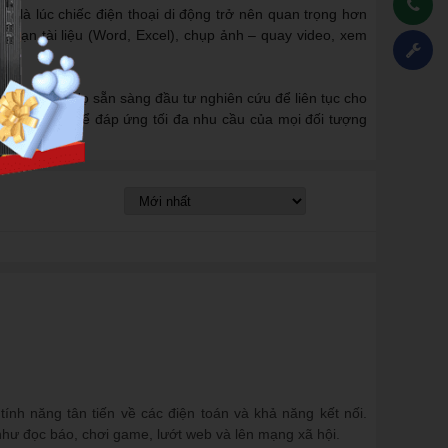
ng là lúc chiếc điện thoại di động trở nên quan trọng hơn
l, soạn tài liệu (Word, Excel), chụp ảnh – quay video, xem
hà sản xuất. Họ sẵn sàng đầu tư nghiên cứu để liên tục cho
 đến cao cấp để đáp ứng tối đa nhu cầu của mọi đối tượng
ính năng tân tiến về các điện toán và khả năng kết nối.
 như đọc báo, chơi game, lướt web và lên mạng xã hội.