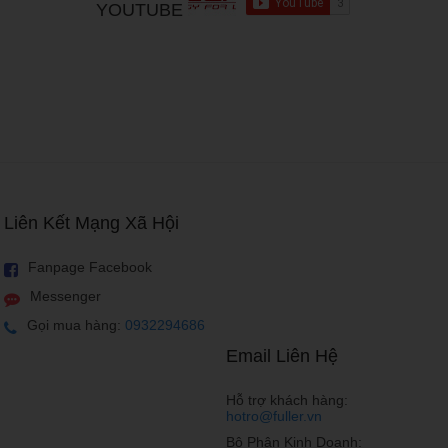
YOUTUBE
Liên Kết Mạng Xã Hội
Fanpage Facebook
Messenger
người dùng có điều kiện tài chính hạn chế.
Gọi mua hàng:
0932294686
ngày (RAM 2 – 3 GB, chip Qualcomm 4xx hoặc Mediatek
Email Liên Hệ
mang lại trải nghiệm cầm nắm dễ chịu…
Hỗ trợ khách hàng:
hotro@fuller.vn
Bộ Phận Kinh Doanh: