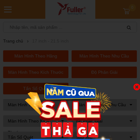
0
Trang chủ
17 inch - 21.5 inch
Màn Hình Theo Hãng
Màn Hình Theo Nhu Cầu
Màn Hình Theo Kích Thước
Độ Phân Giải
Tẩn Số Quét
Màn Hình Theo Hãng
Màn Hình Theo Nhu Cầu
Màn Hình Theo Kích
Độ Phân Giải
Thước
Tẩn Số Quét
Sắp xếp