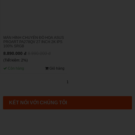
MÀN HÌNH CHUYÊN ĐỒ HỌA ASUS
PROART PA278QV 27 INCH 2K IPS
100% SRGB
8.890.000 đ
8.990.000 đ
(Tiết kiệm: 2%)
Còn hàng
Giỏ hàng
1
KẾT NỐI VỚI CHÚNG TÔI