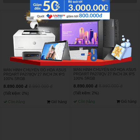
MÀN HÌNH CHUYÊN ĐỒ HỌA ASUS
MÀN HÌNH CHUYÊN ĐỒ HỌA ASUS
PROART PA278QV 27 INCH 2K IPS
PROART PA278QV 27 INCH 2K IPS
100% SRGB
100% SRGB
8.890.000 đ
8.990.000 đ
8.890.000 đ
8.990.000 đ
(Tiết kiệm: 2%)
(Tiết kiệm: 2%)
Còn hàng
Giỏ hàng
Còn hàng
Giỏ hàng