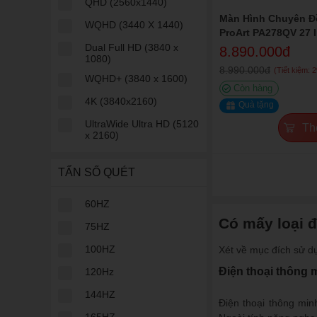
QHD (2560x1440)
Màn Hình Chuyên Đ
WQHD (3440 X 1440)
ProArt PA278QV 27 
100% sRGB
Dual Full HD (3840 x
8.890.000đ
1080)
8.990.000đ
(Tiết kiệm: 
WQHD+ (3840 x 1600)
Còn hàng
4K (3840x2160)
Quà tặng
UltraWide Ultra HD (5120
Th
x 2160)
TẨN SỐ QUÉT
60HZ
Có mấy loại đ
75HZ
100HZ
Xét về mục đích sử dụn
Điện thoại thông 
120Hz
144HZ
Điện thoại thông min