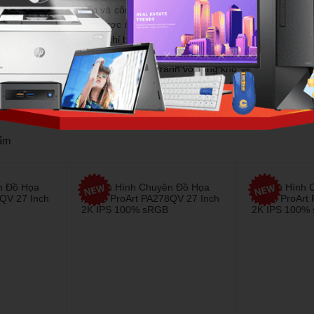
 liên tục được cải tiến và công nghệ phát triển không ngừng thì đó cũ
, chúng ta có thể làm được rất nhiều việc: gọi điện, nhắn tin, gửi mai
i thiết bị có kích thước chỉ bằng một bàn tay.
ờng di động luôn chứng kiến sự cạnh tranh vô cùng khốc liệt giữa các n
iện thoại mới nhất chất lượng, từ giá rẻ, tầm trung, cận cao cấp cho
ẩm