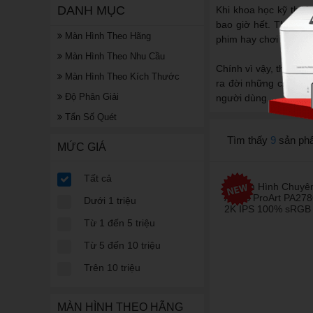
DANH MỤC
Khi khoa học kỹ thuật
bao giờ hết. Thật vậy
Màn Hình Theo Hãng
phim hay chơi game vớ
Màn Hình Theo Nhu Cầu
Chính vì vậy, thị trư
Màn Hình Theo Kích Thước
ra đời những chiếc đ
Độ Phân Giải
người dùng.
Tẩn Số Quét
Tìm thấy
9
sản ph
MỨC GIÁ
Tất cả
Dưới 1 triệu
Từ 1 đến 5 triệu
Từ 5 đến 10 triệu
Trên 10 triệu
MÀN HÌNH THEO HÃNG