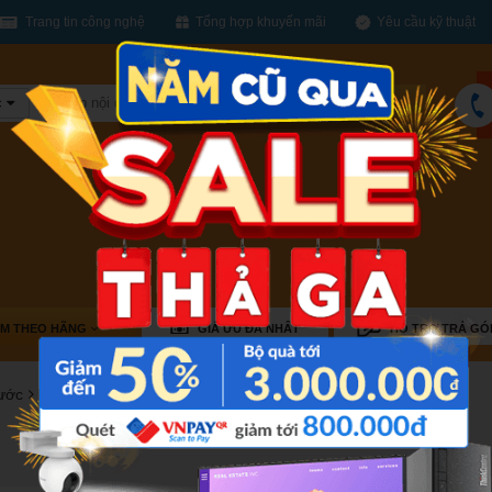
Trang tin công nghệ
Tổng hợp khuyến mãi
Yêu cầu kỹ thuật
c
Tìm
kiếm
ÌM THEO HÃNG
GIÁ ƯU ĐÃ NHẤT
HỖ TRỢ TRẢ GÓ
ước
17 inch - 21.5 inch