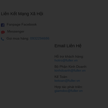
Liên Kết Mạng Xã Hội
Fanpage Facebook
Messenger
Gọi mua hàng:
0932294686
Email Liên Hệ
Hỗ trợ khách hàng:
hotro@fuller.vn
Bộ Phận Kinh Doanh:
kinhdoanh@fuller.vn
Kế Toán:
ketoan@fuller.vn
Hợp tác phát triên:
giamdoc@fuller.vn
n camera được tối ưu. Hầu hết các điện thoại thông minh
ét quang học, chụp thiếu sáng,.. và chúng đều có thể là