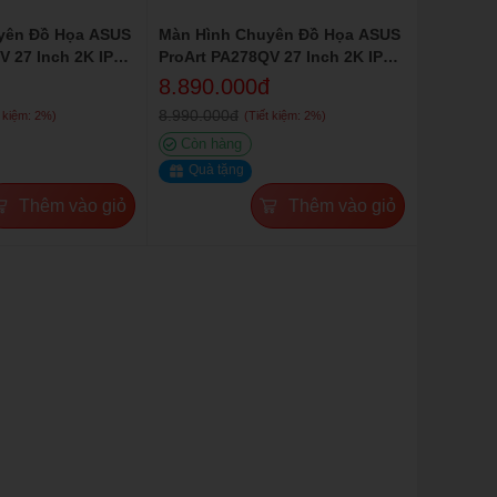
yên Đồ Họa ASUS
Màn Hình Chuyên Đồ Họa ASUS
V 27 Inch 2K IPS
ProArt PA278QV 27 Inch 2K IPS
100% sRGB
8.890.000đ
8.990.000đ
t kiệm: 2%)
(Tiết kiệm: 2%)
Còn hàng
Quà tặng
Thêm vào giỏ
Thêm vào giỏ