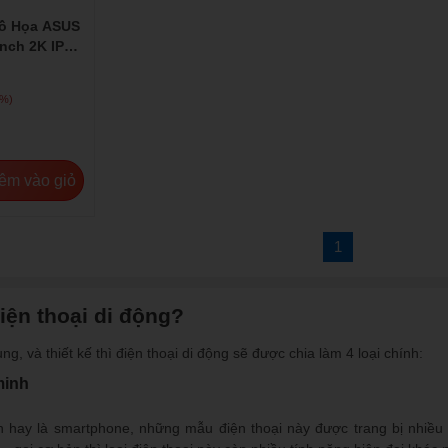
ồ Họa ASUS
Inch 2K IPS
2%)
êm vào giỏ
1
iện thoại di động?
g, và thiết kế thì điện thoại di động sẽ được chia làm 4 loại chính:
minh
h hay là smartphone, những mẫu điện thoại này được trang bị nhiều t