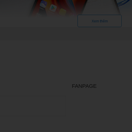
Xem thêm
ông
là những mẫu điện thoại tập trung vào các chức năng nghe – gọi là ch
m bấm lớn và viên pin sử dụng lâu ngày. Một số hiện thoại phổ thông
ame
FANPAGE
 là một điện thoại thông minh nhưng được thiết kế tối ưu hơn cho vi
tản nhiệt được nâng cấp. Ngoài ra, điện thoại chơi game thường đượ
ư tản nhiệt, tay cầm chơi game.