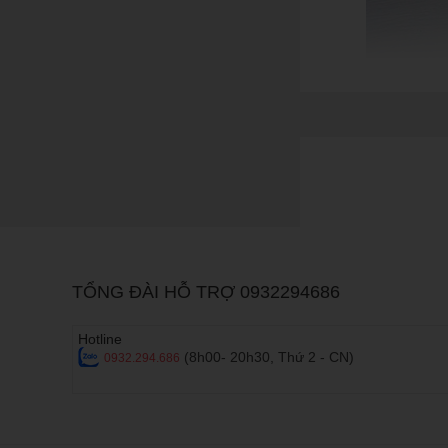
Điện thoại phổ th
Điện thoại phổ thông 
gọn với hệ thống phí
mạng xã hội.
Điện thoại chơi g
TỔNG ĐÀI HỖ TRỢ 0932294686
Điện thoại chơi game
khủng cùng hệ thống 
game hiệu quả hơn nh
Hotline
(8h00- 20h30, Thứ 2 - CN)
0932.294.686