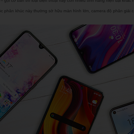
– gọi cơ bản thì loại điện thoại này còn nhiều tính năng hiện đại khác
ộc phân khúc này thường sở hữu màn hình lớn, camera độ phân giải ca