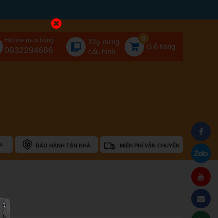
0
Hotline mua hàng
Xây dựng
Giỏ hàng
0932294686
cấu hình
P
BẢO HÀNH TẬN NHÀ
MIỄN PHÍ VẬN CHUYỂN